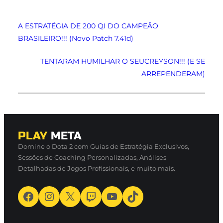
A ESTRATÉGIA DE 200 QI DO CAMPEÃO
BRASILEIRO!!! (Novo Patch 7.41d)
TENTARAM HUMILHAR O SEUCREYSON!!! (E SE
ARREPENDERAM)
PLAY
META
Domine o Dota 2 com Guias de Estratégia Exclusivos,
Sessões de Coaching Personalizadas, Análises
Detalhadas de Jogos Profissionais, e muito mais.
Facebook
Instagram
X
Twitch
Youtube
TikTok