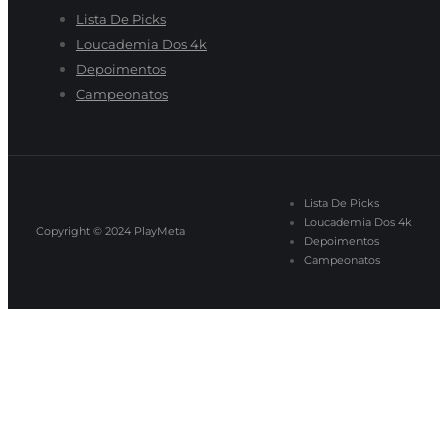
Lista De Picks
Loucademia Dos 4k
Depoimentos
Campeonatos
Lista De Picks
Loucademia Dos 4k
Copyright © 2024
PlayMeta
Depoimentos
Campeonatos