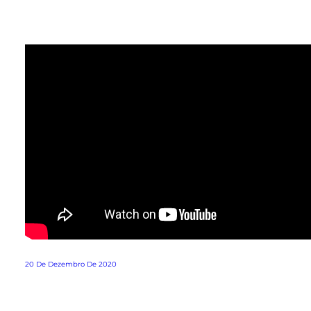
20 De Dezembro De 2020