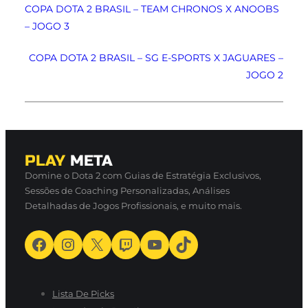
COPA DOTA 2 BRASIL – TEAM CHRONOS X ANOOBS
– JOGO 3
COPA DOTA 2 BRASIL – SG E-SPORTS X JAGUARES –
JOGO 2
PLAY
META
Domine o Dota 2 com Guias de Estratégia Exclusivos,
Sessões de Coaching Personalizadas, Análises
Detalhadas de Jogos Profissionais, e muito mais.
Facebook
Instagram
X
Twitch
Youtube
TikTok
Lista De Picks