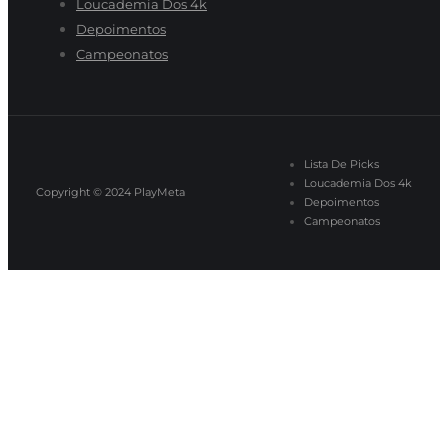
Loucademia Dos 4k
Depoimentos
Campeonatos
Lista De Picks
Loucademia Dos 4k
Copyright © 2024
PlayMeta
Depoimentos
Campeonatos