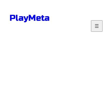
Pular
para
PlayMeta
o
conteúdo
Domine Dota 2 aprendendo com os melhores
COPA DOTA 2 BRASIL
jogadores.
– TEAM CHRONOS X
CREWMATES – JOGO
2