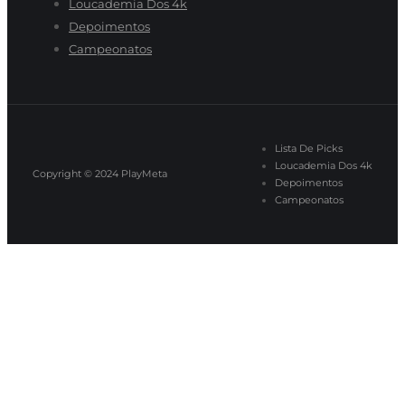
Loucademia Dos 4k
Depoimentos
Campeonatos
Lista De Picks
Loucademia Dos 4k
Copyright © 2024
PlayMeta
Depoimentos
Campeonatos