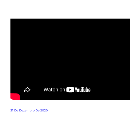
21 De Dezembro De 2020